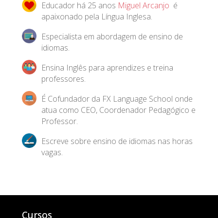
Educador há 25 anos
Miguel Arcanjo
é
apaixonado pela Língua Inglesa.
Especialista em abordagem de ensino de
idiomas.
Ensina Inglês para aprendizes e treina
professores.
É Cofundador da FX Language School onde
atua como CEO, Coordenador Pedagógico e
Professor.
Escreve sobre ensino de idiomas nas horas
vagas.
Cursos