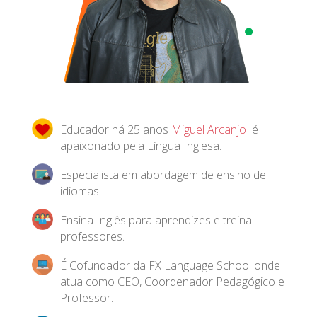
Educador há 25 anos
Miguel Arcanjo
é
apaixonado pela Língua Inglesa.
Especialista em abordagem de ensino de
idiomas.
Ensina Inglês para aprendizes e treina
professores.
É Cofundador da FX Language School onde
atua como CEO, Coordenador Pedagógico e
Professor.